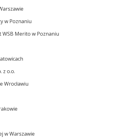
 Warszawie
zy w Poznaniu
t WSB Merito w Poznaniu
Katowicach
 z o.o.
we Wrocławiu
Krakowie
wej w Warszawie