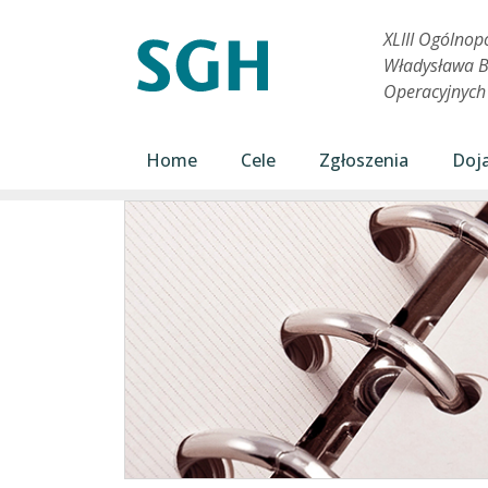
Skip to main content
XLIII Ogólnop
Władysława B
Operacyjnyc
Main navigation
Home
Cele
Zgłoszenia
Doj