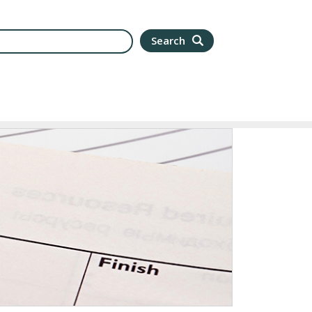
arch
Search