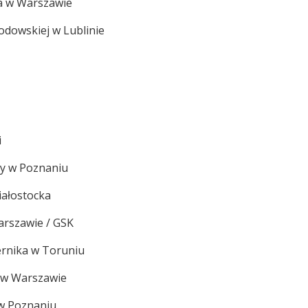
wa w Warszawie
łodowskiej w Lublinie
i
ny w Poznaniu
iałostocka
arszawie / GSK
ernika w Toruniu
 w Warszawie
 w Poznaniu