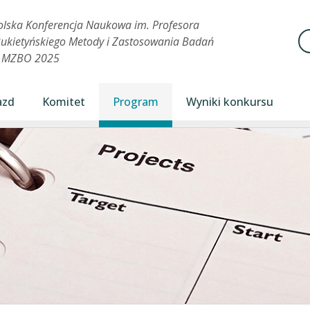
olska Konferencja Naukowa im. Profesora
Se
ukietyńskiego Metody i Zastosowania Badań
h MZBO 2025
azd
Komitet
Program
Wyniki konkursu