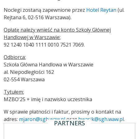
Noclegi zostaną zapewnione przez
Hotel Reytan
(ul.
Rejtana 6, 02-516 Warszawa).
Opłatę należy wnieść na konto Szkoły Głównej
Handlowej w Warszawie:
92 1240 1040 1111 0010 7521 7069.
Odbiorca:
Szkoła Główna Handlowa w Warszawie
al. Niepodległości 162
02-554 Warszawa
Tytułem:
MZBO'25 + imię i nazwisko uczestnika
W sprawie płatności i faktur, prosimy o kontakt na
adres:
mjaron@sgh.waw.pl
oraz
bwasik@sgh.waw.pl
.
PARTNERS